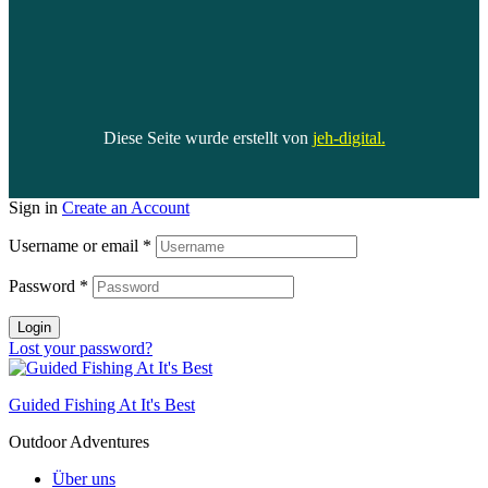
Diese Seite wurde erstellt von
jeh-digital
.
Sign in
Create an Account
Username or email
*
Password
*
Login
Lost your password?
Guided Fishing At It's Best
Outdoor Adventures
Über uns