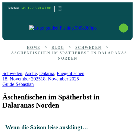
Telefon
+49 172 539 43 86
>
>
>
HOME
BLOG
SCHWEDEN
ÄSCHENFISCHEN IM SPÄTHERBST IN DALARANAS
NORDEN
Schweden
,
Äsche
,
Dalarna
,
Fliegenfischen
18. November 2025
18. November 2025
Guide-Sebastian
Äschenfischen im Spätherbst in
Dalaranas Norden
Wenn die Saison leise ausklingt…