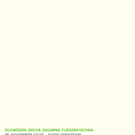
SCHWEDEN
,
ÄSCHE
,
DALARNA
,
FLIEGENFISCHEN
18. NOVEMBER 2025
GUIDE-SEBASTIAN