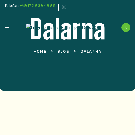
Telefon
+49 172 539 43 86
Dalarna
>
>
HOME
BLOG
DALARNA