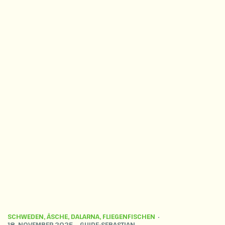
SCHWEDEN
,
ÄSCHE
,
DALARNA
,
FLIEGENFISCHEN
18. NOVEMBER 2025
GUIDE-SEBASTIAN