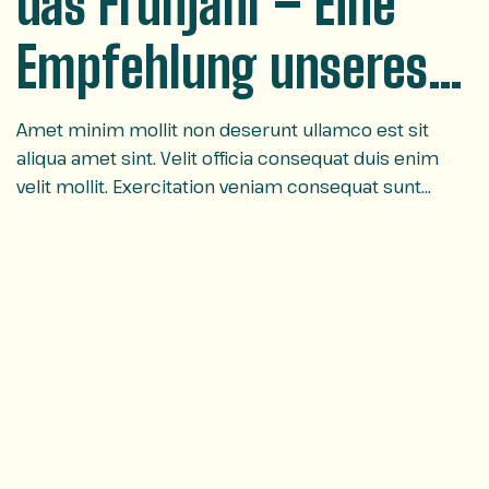
das Frühjahr – Eine
Empfehlung unseres
Guides Dominik
Amet minim mollit non deserunt ullamco est sit
aliqua amet sint. Velit officia consequat duis enim
Winkler
velit mollit. Exercitation veniam consequat sunt
nostrud amet…