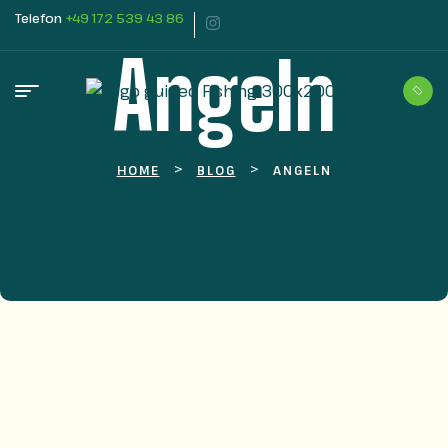
Telefon
+49 172 539 43 86
Angeln
>
>
HOME
BLOG
ANGELN